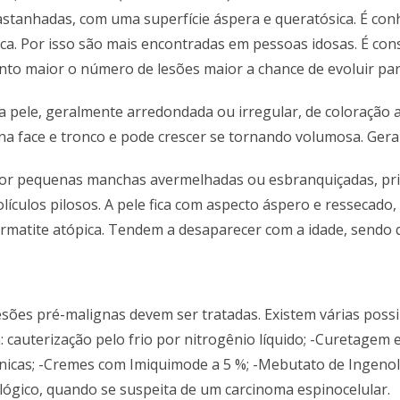
stanhadas, com uma superfície áspera e queratósica. É con
oca. Por isso são mais encontradas em pessoas idosas. É co
anto maior o número de lesões maior a chance de evoluir pa
a pele, geralmente arredondada ou irregular, de coloração
na face e tronco e pode crescer se tornando volumosa. Gera
iza por pequenas manchas avermelhadas ou esbranquiçadas, p
ículos pilosos. A pele fica com aspecto áspero e ressecado
matite atópica. Tendem a desaparecer com a idade, sendo 
 lesões pré-malignas devem ser tratadas. Existem várias po
a: cauterização pelo frio por nitrogênio líquido; -Curetagem
ínicas; -Cremes com Imiquimode a 5 %; -Mebutato de Ingenol
ico, quando se suspeita de um carcinoma espinocelular.