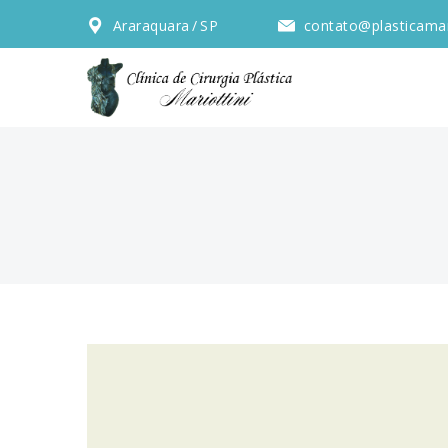
Araraquara / SP
contato@plasticamar