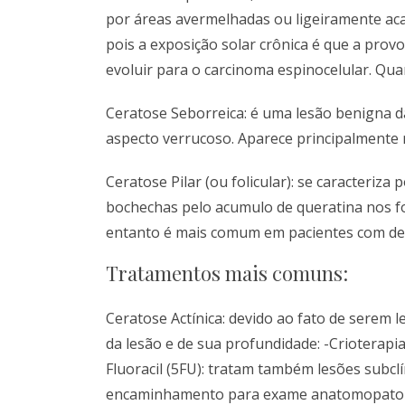
por áreas avermelhadas ou ligeiramente aca
pois a exposição solar crônica é que a prov
evoluir para o carcinoma espinocelular. Qu
Ceratose Seborreica: é uma lesão benigna d
aspecto verrucoso. Aparece principalmente 
Ceratose Pilar (ou folicular): se caracter
bochechas pelo acumulo de queratina nos fol
entanto é mais comum em pacientes com der
Tratamentos mais comuns:
Ceratose Actínica: devido ao fato de serem
da lesão e de sua profundidade: -Crioterapi
Fluoracil (5FU): tratam também lesões subcl
encaminhamento para exame anatomopatológ