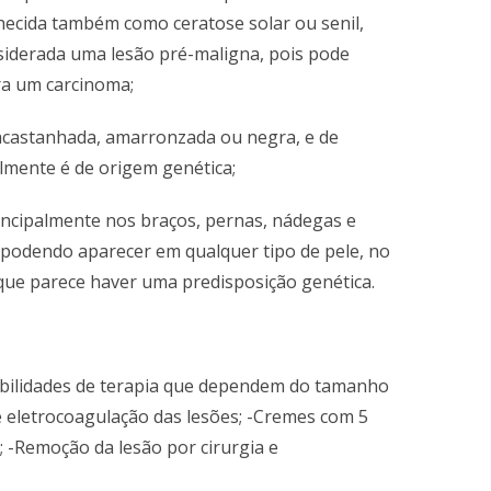
hecida também como ceratose solar ou senil,
nsiderada uma lesão pré-maligna, pois pode
ra um carcinoma;
 acastanhada, amarronzada ou negra, e de
lmente é de origem genética;
rincipalmente nos braços, pernas, nádegas e
, podendo aparecer em qualquer tipo de pele, no
que parece haver uma predisposição genética.
ssibilidades de terapia que dependem do tamanho
 e eletrocoagulação das lesões; -Cremes com 5
; -Remoção da lesão por cirurgia e